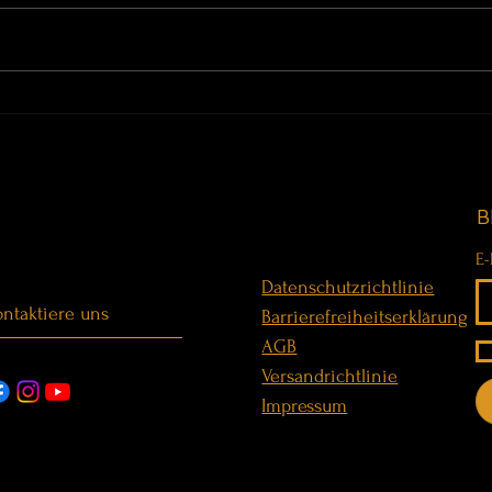
THE BRIDGE · Before the Weight
Klan
is Gone · WorldBridgerGongs an
Pasca
den Terme di Casteldoria
B
E-
Datenschutzrichtlinie
ntaktiere uns
Barrierefreiheitserklärung
AGB
Versandrichtlinie
Impressum