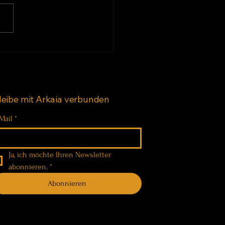
gbad am Riesengrab in
redda, Sardinien
leibe mit Arkaia verbunden
Mail
*
Ja, ich möchte Ihren Newsletter 
abonnieren.
*
Abonnieren