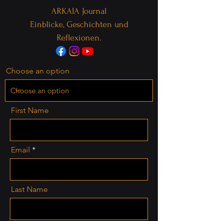
ARKAIA Journal
Einblicke, Geschichten und
Reflexionen.
Choose an option
First Name
Email
Last Name