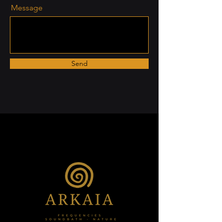
Message
Send