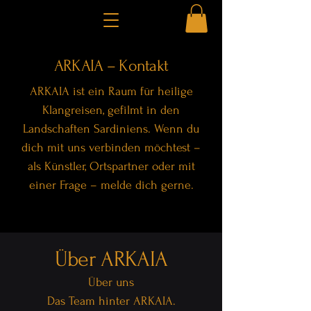
ARKAIA – Kontakt
ARKAIA ist ein Raum für heilige
Klangreisen, gefilmt in den
Landschaften Sardiniens. Wenn du
dich mit uns verbinden möchtest –
als Künstler, Ortspartner oder mit
einer Frage – melde dich gerne.
Über ARKAIA
Über uns
Das Team hinter ARKAIA.