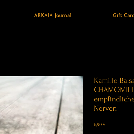
ARKAIA Journal
Gift Car
Kamille-Bal
CHAMOMILLA
empfindliche
Nerven
Price
6,90 €