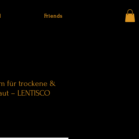
d
Friends
am für trockene &
Haut – LENTISCO