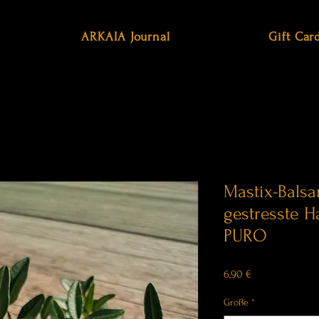
ARKAIA Journal
Gift Car
Mastix-Bals
gestresste 
PURO
Price
6,90 €
Größe
*