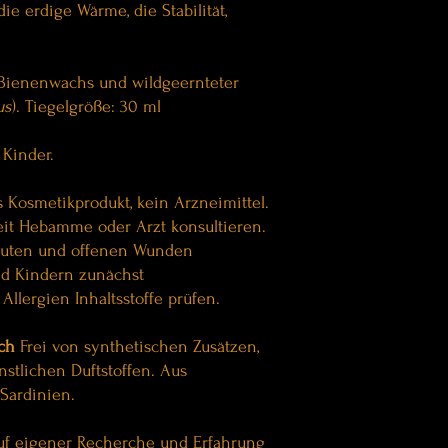
ie erdige Wärme, die Stabilität,
-Bienenwachs und wildgeernteter
us
). Tiegelgröße: 30 ml
Kinder.
 Kosmetikprodukt, kein Arzneimittel.
eit Hebamme oder Arzt konsultieren.
äuten und offenen Wunden
nd Kindern zunächst
 Allergien Inhaltsstoffe prüfen.
ch
Frei von synthetischen Zusätzen,
stlichen Duftstoffen. Aus
Sardinien.
uf eigener Recherche und Erfahrung