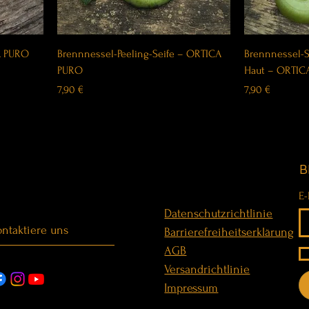
A PURO
Brennnessel-Peeling-Seife – ORTICA
Brennnessel-Se
PURO
Haut – ORTIC
Price
Price
7,90 €
7,90 €
B
E-
Datenschutzrichtlinie
ntaktiere uns
Barrierefreiheitserklärung
AGB
Versandrichtlinie
Impressum