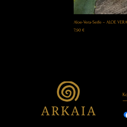
Aloe-Vera-Seife – ALOE VER
Price
7,90 €
Ko