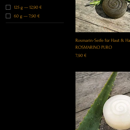
125 g — 12,90 €
60 g — 7,90 €
Rosmarin-Seife für Haut & Ha
ROSMARINO PURO
Price
7,90 €