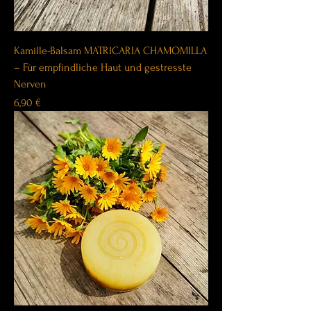
Kamille-Balsam MATRICARIA CHAMOMILLA
– Für empfindliche Haut und gestresste
Nerven
Price
6,90 €