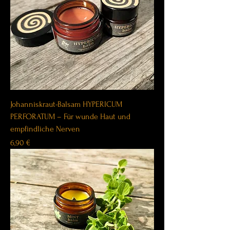
Johanniskraut-Balsam HYPERICUM
PERFORATUM – Für wunde Haut und
empfindliche Nerven
Price
6,90 €