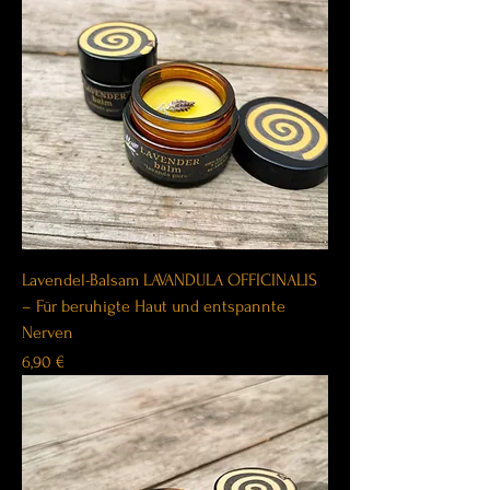
Lavendel-Balsam LAVANDULA OFFICINALIS
– Für beruhigte Haut und entspannte
Nerven
Price
6,90 €