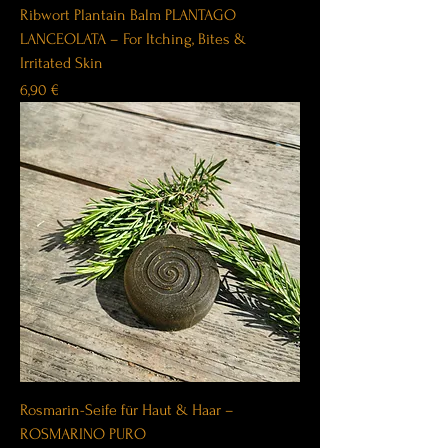
Ribwort Plantain Balm PLANTAGO
LANCEOLATA – For Itching, Bites &
Irritated Skin
Price
6,90 €
Rosmarin-Seife für Haut & Haar –
ROSMARINO PURO