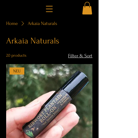
Home
Arkaia Naturals
Arkaia Naturals
20 products
Filter & Sort
NEU