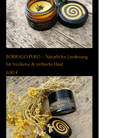
BORRAGO PURO – Natürliche Linderung
für trockene & irritierte Haut
Price
6,90 €