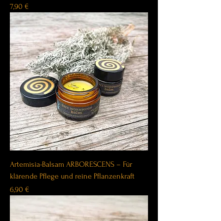
Price
7,90 €
Artemisia-Balsam ARBORESCENS – Für
klärende Pflege und reine Pflanzenkraft
Price
6,90 €