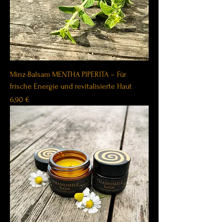
Minz-Balsam MENTHA PIPERITA – Für
frische Energie und revitalisierte Haut
Price
6,90 €