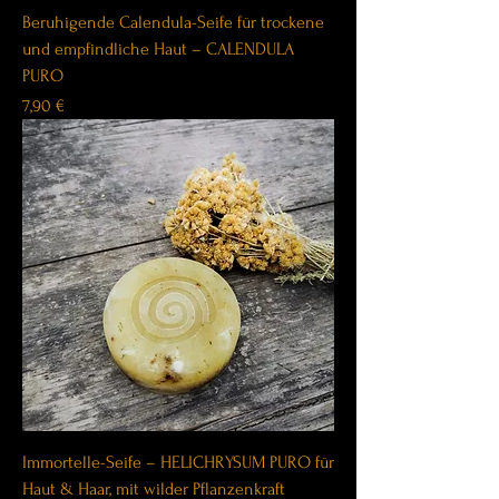
Beruhigende Calendula-Seife für trockene
und empfindliche Haut – CALENDULA
PURO
Price
7,90 €
Immortelle-Seife – HELICHRYSUM PURO für
Haut & Haar, mit wilder Pflanzenkraft